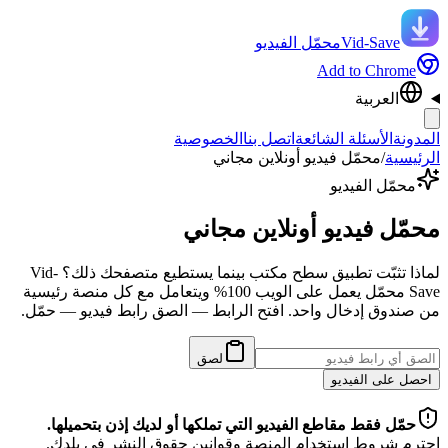
Vid-Save
محمّل الفيديو
Add to Chrome
العربية
المدونة
الأسئلة الشائعة
اتصل بنا
الخصوصية
الرئيسية
/
محمّل فيديو أونلاين مجاني
محمّل الفيديو
محمّل فيديو أونلاين مجاني
لماذا تثبّت تطبيق سطح مكتب بينما يستطيع متصفحك ذلك؟ Vid-
Save محمّل يعمل على الويب 100% ويتعامل مع كل منصة رئيسية
من صندوق إدخال واحد. افتح الرابط — الصق رابط فيديو — حمّل.
لصق
احصل على الفيديو
حمّل فقط مقاطع الفيديو التي تملكها أو لديك إذن بتحميلها.
احترم شروط استخدام المنصة وقوانين حقوق النشر في بلدك.