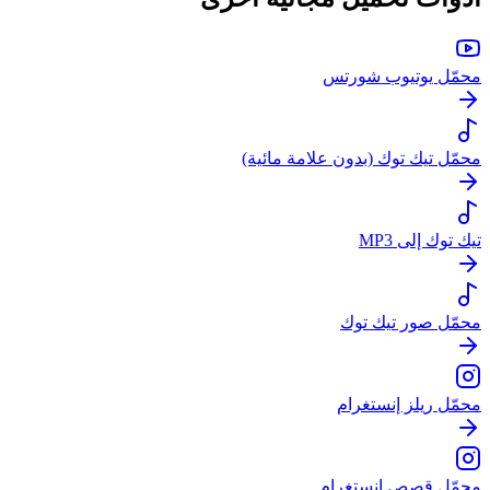
محمّل يوتيوب شورتس
محمّل تيك توك (بدون علامة مائية)
تيك توك إلى MP3
محمّل صور تيك توك
محمّل ريلز إنستغرام
محمّل قصص إنستغرام