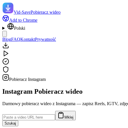
Vid-Save
Pobieracz wideo
Add to Chrome
Polski
Blog
FAQ
Kontakt
Prywatność
Pobieracz Instagram
Instagram
Pobieracz wideo
Darmowy pobieracz wideo z Instagrama — zapisz Reels, IGTV, zdjęci
Wklej
Szukaj