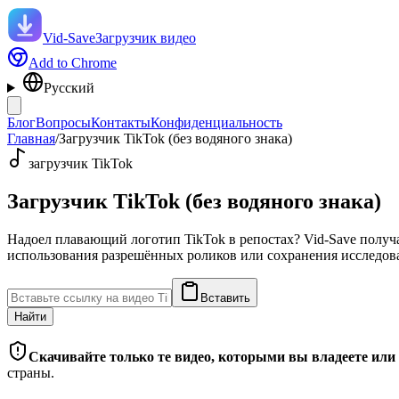
Vid-Save
Загрузчик видео
Add to Chrome
Русский
Блог
Вопросы
Контакты
Конфиденциальность
Главная
/
Загрузчик TikTok (без водяного знака)
загрузчик TikTok
Загрузчик TikTok (без водяного знака)
Надоел плавающий логотип TikTok в репостах? Vid-Save получа
использования разрешённых роликов или сохранения исследов
Вставить
Найти
Скачивайте только те видео, которыми вы владеете или 
страны.